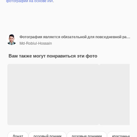
фотографий на основе ИИ
.
Фотография является обязательной для повседневной работы, созданной ИИ Лучшая замечательная фотография
Md-Robiul-Hossain
Вам также могут понравиться эти фото
Донат
розовый пончик
розовые пончики
красочные по