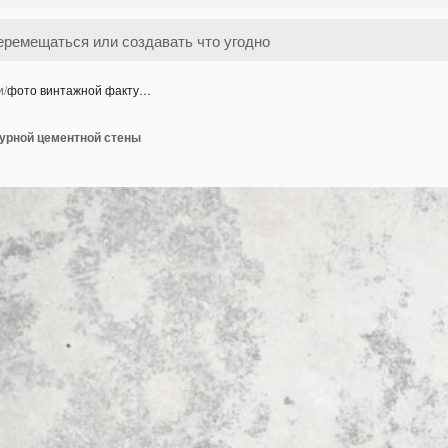
и
/
фото винтажной факту…
урной цементной стены