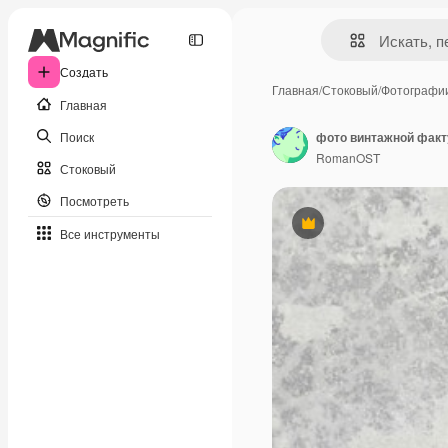
Создать
Главная
/
Стоковый
/
Фотографи
Главная
Поиск
фото винтажной факт
RomanOST
Стоковый
Посмотреть
Премиум
Все инструменты