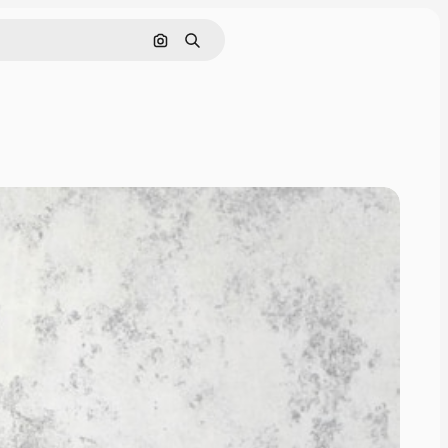
Поиск по изображению
Поиск