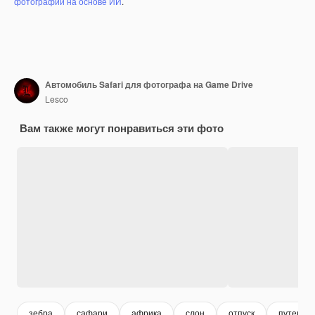
фотографий на основе ИИ
.
Автомобиль Safari для фотографа на Game Drive
Lesco
Вам также могут понравиться эти фото
зебра
сафари
африка
слон
отпуск
путешес