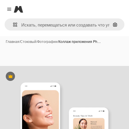
Magnific
Close menu
Поиск 
Главная
/
Стоковый
/
Фотографии
/
Коллаж приложения Ph…
Премиум