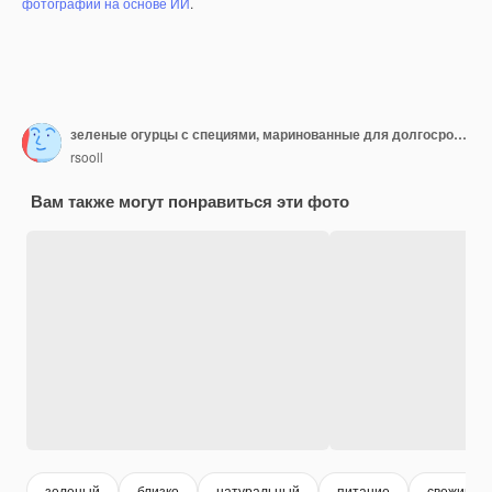
фотографий на основе ИИ
.
зеленые огурцы с специями, маринованные для долгосрочного хранения
rsooll
Вам также могут понравиться эти фото
зеленый
близко
натуральный
питание
свежий