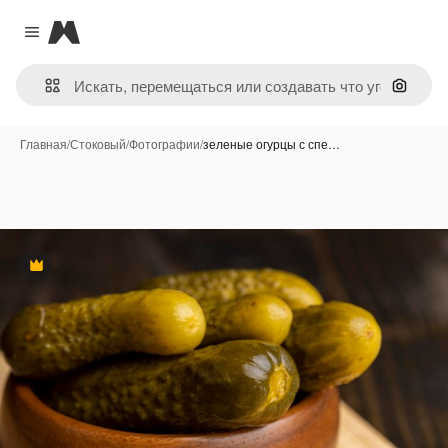
Magnific
Close menu
Поиск 
Главная
/
Стоковый
/
Фотографии
/
зеленые огурцы с спе…
Премиум