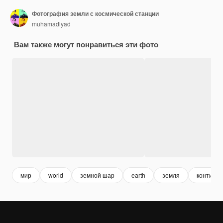
Фотография земли с космической станции
muhamadiyad
Вам также могут понравиться эти фото
мир
world
земной шар
earth
земля
контине