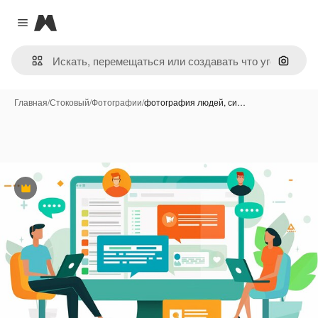
Magnific
Close menu
Поиск 
Главная
/
Стоковый
/
Фотографии
/
фотография людей, си…
Премиум