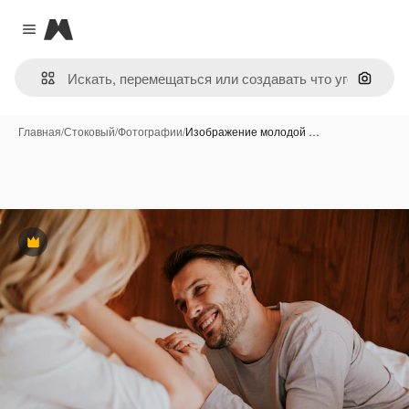
Magnific
Close menu
Поиск 
Главная
/
Стоковый
/
Фотографии
/
Изображение молодой …
Премиум