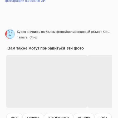
фотографий на основе ИИ
.
Кусок свинины на белом фонеИзолированный объект Концепция приготовления пищи
Tamara_Ch-E
Вам также могут понравиться эти фото
мясо
свинина
красное мясо
ветчина
стейк
о