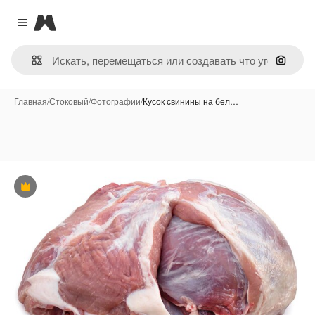
Magnific
Close menu
Поиск 
Главная
/
Стоковый
/
Фотографии
/
Кусок свинины на бел…
Премиум