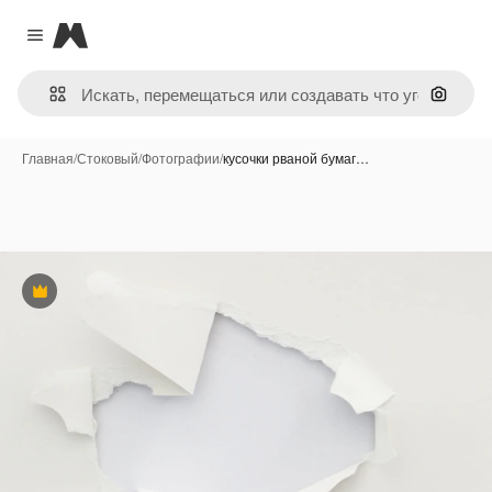
Magnific
Close menu
Поиск 
Главная
/
Стоковый
/
Фотографии
/
кусочки рваной бумаг…
Премиум