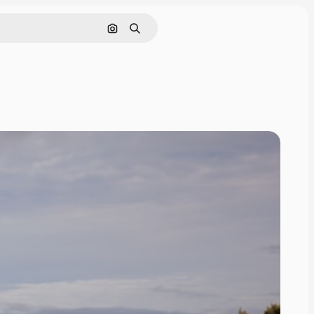
Поиск по изображению
Поиск