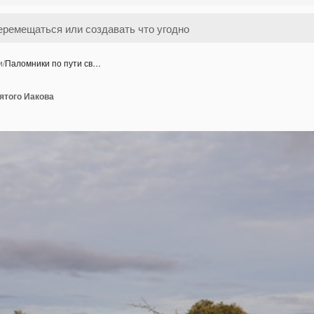
и
/
Паломники по пути св…
ятого Иакова