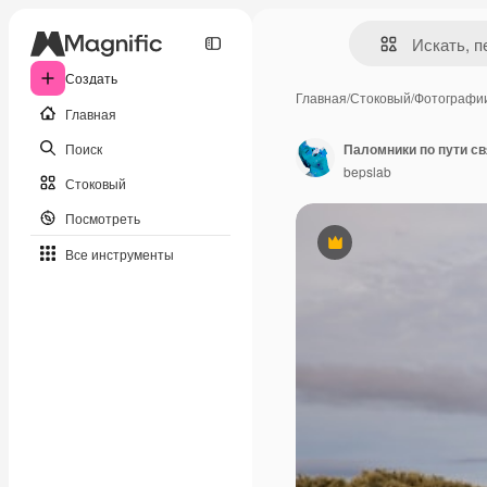
Создать
Главная
/
Стоковый
/
Фотографи
Главная
Поиск
Паломники по пути св
bepslab
Стоковый
Посмотреть
Премиум
Все инструменты