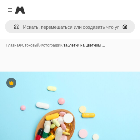
Magnific
Close menu
Поиск 
Главная
/
Стоковый
/
Фотографии
/
Таблетки на цветном …
Премиум