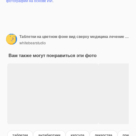
фотографий на основе ИИ
.
Таблетки на цветном фоне вид сверху медицина лечение болезни
whitebearstudio
Вам также могут понравиться эти фото
таблетки
антибиотики
капсула
лекарства
препар