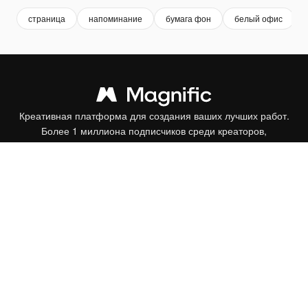
страница
напоминание
бумага фон
белый офис
Креативная платформа для создания ваших лучших работ.
Более 1 миллиона подписчиков среди креаторов,
предприятий, агентств и студий.
Pусский
Продукция
Spaces
ИИ-помощник
Генератор изображений ИИ
Генератор видео ИИ
Генератор голоса на основе ИИ
Стоковый контент