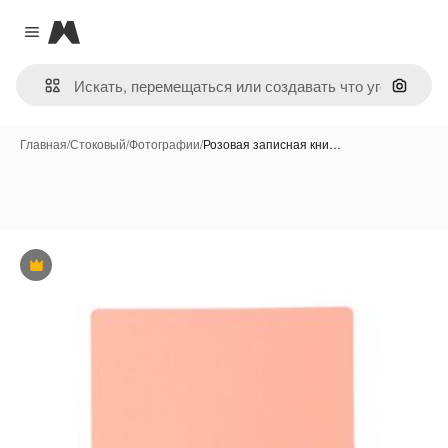
Magnific
Close menu
Поиск 
Главная
/
Стоковый
/
Фотографии
/
Розовая записная кни…
Премиум