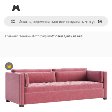
Magnific
Close menu
Поиск 
Главная
/
Стоковый
/
Фотографии
/
Розовый диван на бел…
Премиум