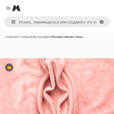
Magnific
Close menu
Поиск 
Главная
/
Стоковый
/
Фотографии
/
Розовая мягкая ткань…
Премиум