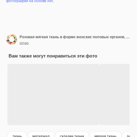
фотографий на основе ИИ
.
Розовая мягкая ткань в форме женских половых органов, вульвы и половых губ, влагалища
dzlab
Вам также могут понравиться эти фото
ткань
материал
складки ткани
мягкая ткань
розов