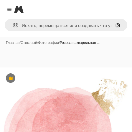
Magnific
Close menu
Поиск 
Главная
/
Стоковый
/
Фотографии
/
Розовая акварельная …
Премиум