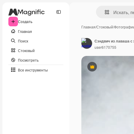
Создать
Главная
/
Стоковый
/
Фотографи
Главная
Поиск
user6170755
Стоковый
Посмотреть
Премиум
Все инструменты