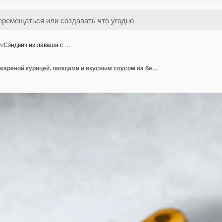
и
/
Сэндвич из лаваша с …
Сэндвич из лаваша с жареной курицей, овощами и вкусным соусом на белом. Вид сверху.