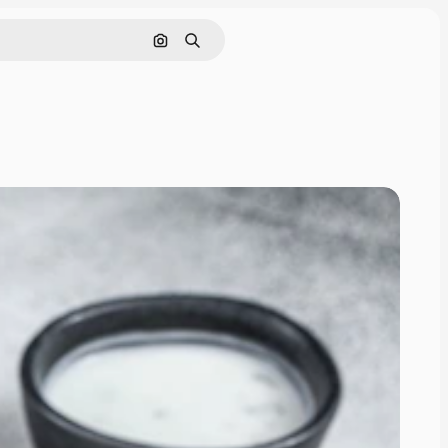
Поиск по изображению
Поиск