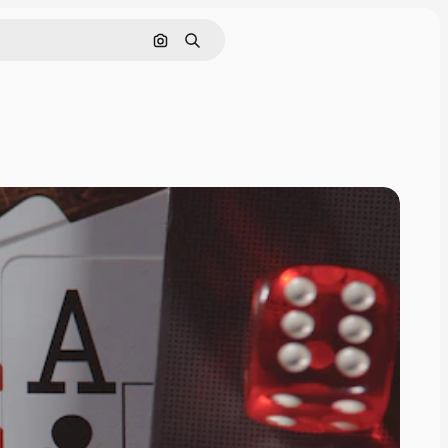
Поиск по изображению
Поиск