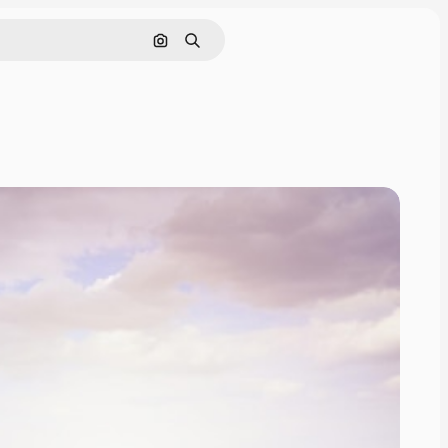
Поиск по изображению
Поиск