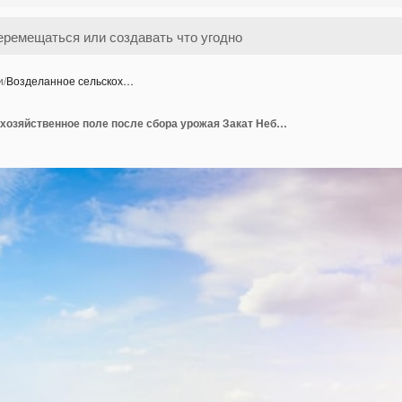
и
/
Возделанное сельскох…
Возделанное сельскохозяйственное поле после сбора урожая Закат Небо облака и деревья на заднем планеСельский пейзаж с возделанным полем Лес смешанных деревьев за полем