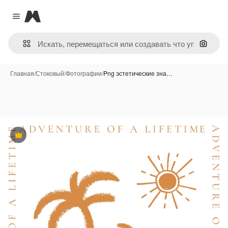
Magnific
Close menu
Поиск 
Главная
/
Стоковый
/
Фотографии
/
Png эстетические зна…
Премиум