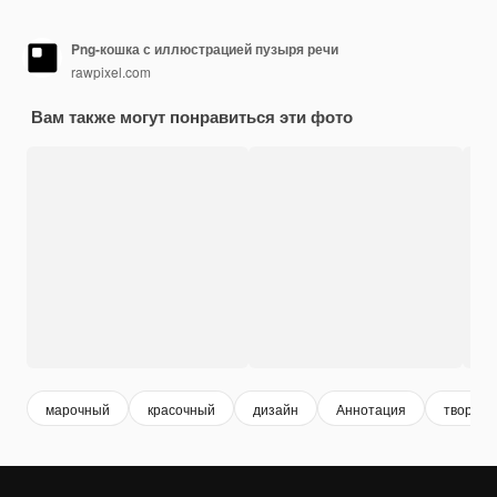
Png-кошка с иллюстрацией пузыря речи
rawpixel.com
Вам также могут понравиться эти фото
марочный
красочный
дизайн
Аннотация
творчес