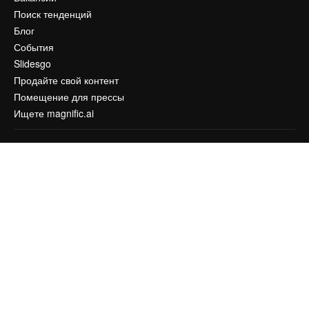
Поиск тенденций
Блог
События
Slidesgo
Продайте свой контент
Помещение для прессы
Ищете magnific.ai
Связаться с нами
Клиентская поддержка
Instagram
YouTube
LinkedIn
TikTok
Discord
X
Reddit