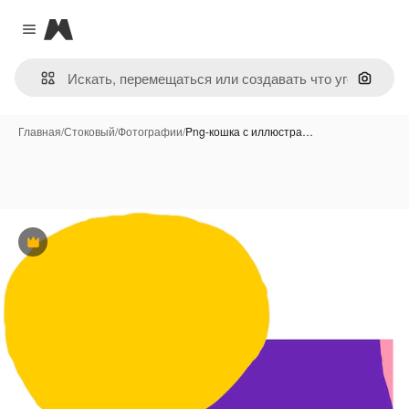
Magnific
Close menu
Поиск 
Главная
/
Стоковый
/
Фотографии
/
Png-кошка с иллюстра…
Премиум