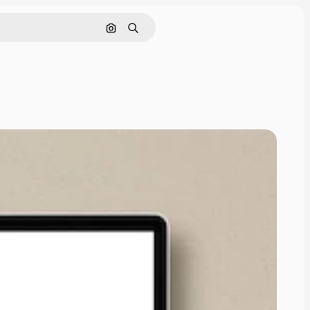
Поиск по изображению
Поиск