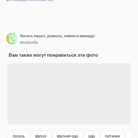
Лосось пашот, руккола, лимон и авокадо
vkuslandia
Вам также могут понравиться эти фото
лосось
вкусно
вкусная еда
еда
питание
при