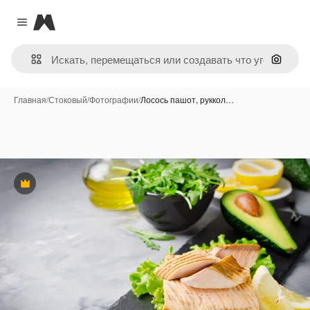
Magnific
Close menu
Поиск 
Главная
/
Стоковый
/
Фотографии
/
Лосось пашот, руккол…
Премиум