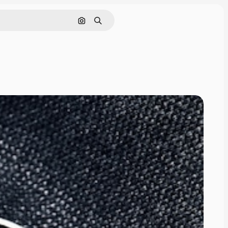
Поиск по изображению
Поиск