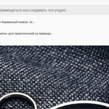
и
/
Карманный компас. ко…
омпас для приключений на природе.