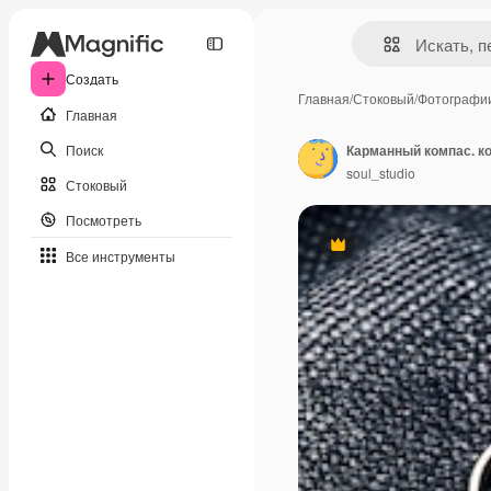
Создать
Главная
/
Стоковый
/
Фотографи
Главная
Поиск
Карманный компас. к
soul_studio
Стоковый
Посмотреть
Премиум
Все инструменты