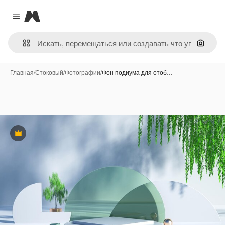
Magnific
Close menu
Поиск 
Главная
/
Стоковый
/
Фотографии
/
Фон подиума для отоб…
Премиум