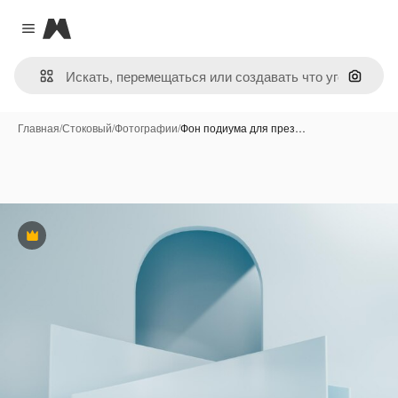
Magnific
Close menu
Поиск 
Главная
/
Стоковый
/
Фотографии
/
Фон подиума для през…
Премиум