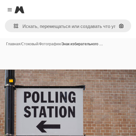
Magnific
Close menu
Поиск 
Главная
/
Стоковый
/
Фотографии
/
Знак избирательного …
Премиум