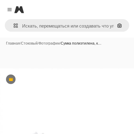
Magnific
Close menu
Поиск 
Главная
/
Стоковый
/
Фотографии
/
Сумка полиэтилена, к…
Премиум