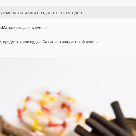
и
/
Материалы для пуджи,…
Материалы для пуджи, предметы или пуджа Сахитья в индуистской религии из Индии, организованные в группы. выборочный фокус