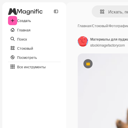
Создать
Главная
/
Стоковый
/
Фотографи
Главная
Поиск
stockimagefactorycom
Стоковый
Посмотреть
Премиум
Все инструменты