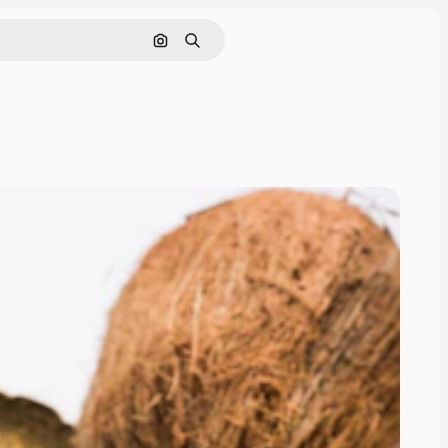
Поиск по изображению
Поиск