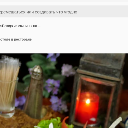
и
/
Блюдо из свинины на …
столе в ресторане