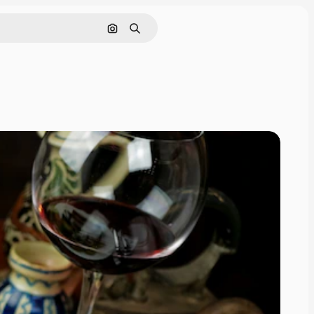
Поиск по изображению
Поиск