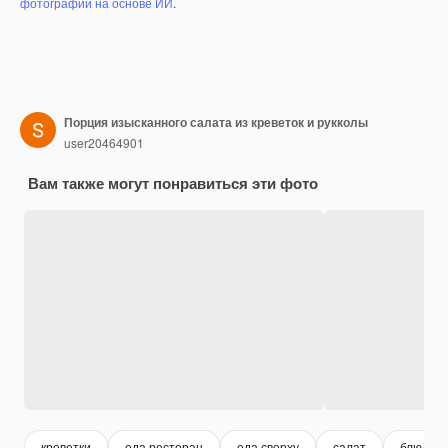
фотографий на основе ИИ
.
Порция изысканного салата из креветок и рукколы
user20464901
Вам также могут понравиться эти фото
креветки
еда ресторан
еда сверху
салат
блюдо