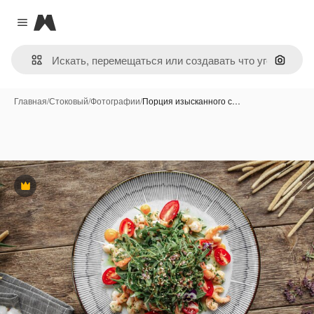
Magnific
Close menu
Поиск 
Главная
/
Стоковый
/
Фотографии
/
Порция изысканного с…
Премиум