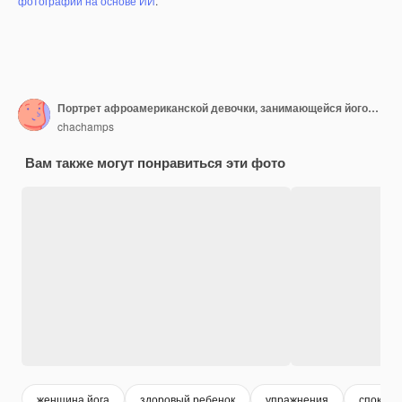
фотографий на основе ИИ
.
Портрет афроамериканской девочки, занимающейся йогой, медитирует в парке
chachamps
Вам также могут понравиться эти фото
женщина йога
здоровый ребенок
упражнения
спокой