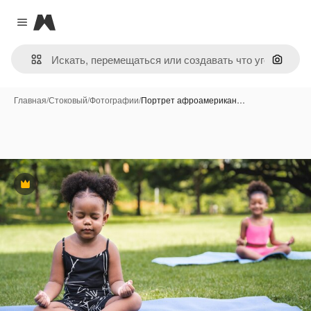
Magnific
Close menu
Поиск 
Главная
/
Стоковый
/
Фотографии
/
Портрет афроамерикан…
Премиум