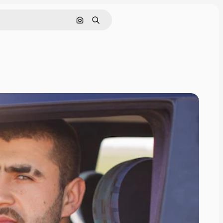
Поиск по изображению
Поиск