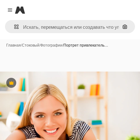
Magnific
Close menu
Поиск 
Главная
/
Стоковый
/
Фотографии
/
Портрет привлекатель…
Премиум