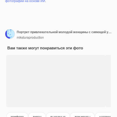
фотографий на основе ИИ
.
Портрет привлекательной молодой женщины с сияющей улыбкой, отдыхающей дома
miksturaproduction
Вам также могут понравиться эти фото
комфорт
диван
выходные
дом мечты
настроение