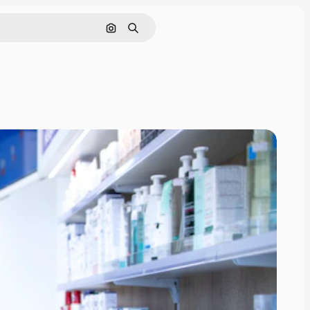
Поиск по изображению
Поиск