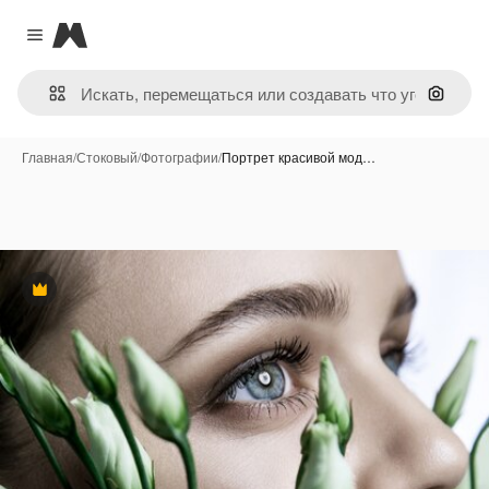
Magnific
Close menu
Поиск 
Главная
/
Стоковый
/
Фотографии
/
Портрет красивой мод…
Премиум