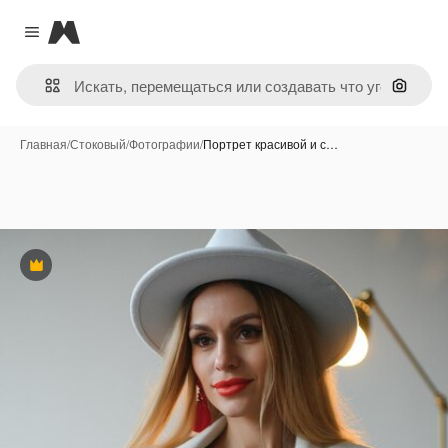
Magnific
Close menu
Поиск 
Главная
/
Стоковый
/
Фотографии
/
Портрет красивой и с…
Премиум