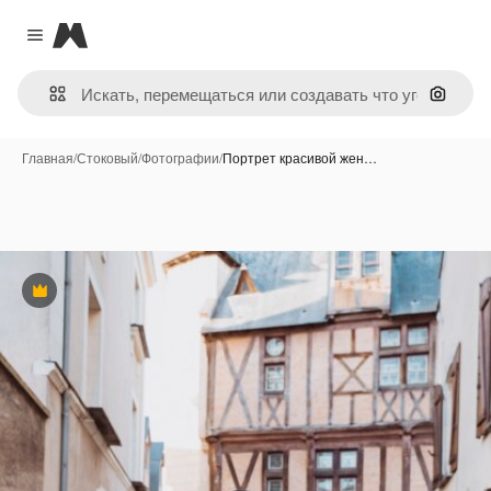
Magnific
Close menu
Поиск 
Главная
/
Стоковый
/
Фотографии
/
Портрет красивой жен…
Премиум