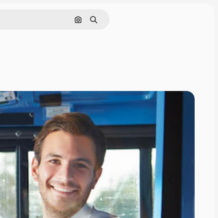
Поиск по изображению
Поиск