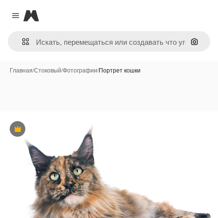
Magnific
Close menu
Поиск 
Главная
/
Стоковый
/
Фотографии
/
Портрет кошки
Премиум