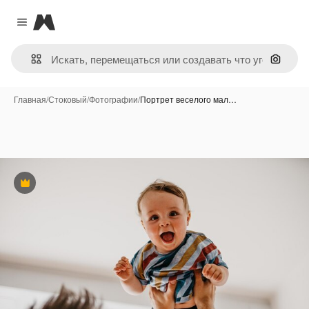
Magnific
Close menu
Поиск 
Главная
/
Стоковый
/
Фотографии
/
Портрет веселого мал…
Премиум