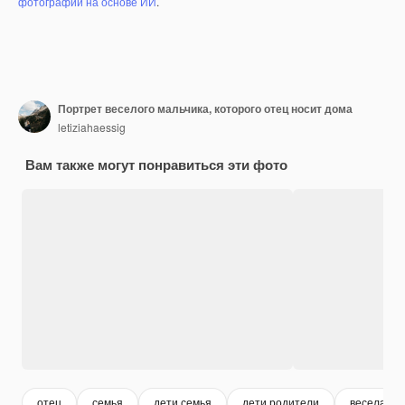
фотографий на основе ИИ
.
Портрет веселого мальчика, которого отец носит дома
letiziahaessig
Вам также могут понравиться эти фото
отец
семья
дети семья
дети родители
веселая с