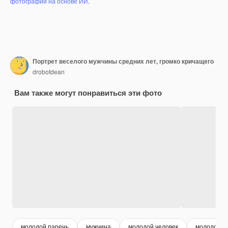
фотографий на основе ИИ
.
Портрет веселого мужчины средних лет, громко кричащего
drobotdean
Вам также могут понравиться эти фото
молодой парень
мужчина
молодой человек
молодой м