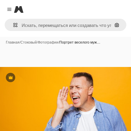
Magnific
Close menu
Поиск 
Главная
/
Стоковый
/
Фотографии
/
Портрет веселого муж…
Премиум