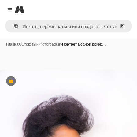
Magnific
Close menu
Поиск 
Главная
/
Стоковый
/
Фотографии
/
Портрет модной рокер…
Премиум