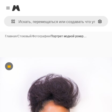
Magnific
Close menu
Поиск 
Главная
/
Стоковый
/
Фотографии
/
Портрет модной рокер…
Премиум