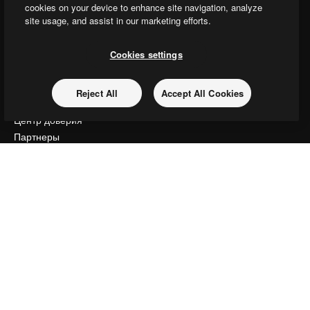
Academy
cookies on your device to enhance site navigation, analyze
Документация по Пакету ИИ
site usage, and assist in our marketing efforts.
Служба поддержки
Условия и положения
Cookies settings
Политика конфиденциальности
Оригиналы
Новое
Reject All
Accept All Cookies
Политика файлов cookie
Центр доверия
Партнеры
Предприятие
Компания
Цены
О нас
Reviews
Вакансии
Поиск тенденций
Блог
События