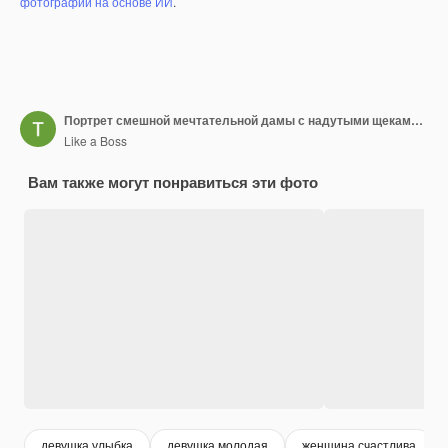
фотографий на основе ИИ
.
Портрет смешной мечтательной дамы с надутыми щеками смотрит в камеру на розовой стене
Like a Boss
Вам также могут понравиться эти фото
девушка улыбка
девушка молодая
женщина счастлива