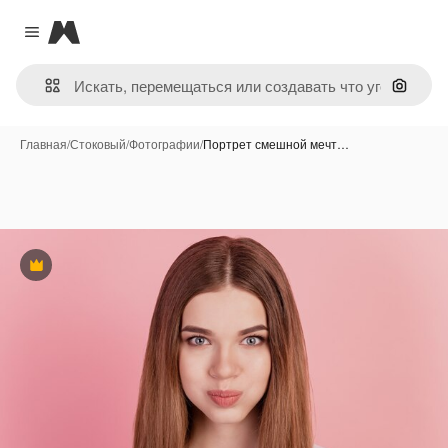
Magnific
Close menu
Поиск 
Главная
/
Стоковый
/
Фотографии
/
Портрет смешной мечт…
Премиум