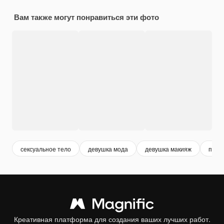
Вам также могут понравиться эти фото
сексуальное тело
девушка мода
девушка макияж
прич
Креативная платформа для создания ваших лучших работ.