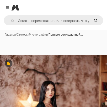
Magnific
Close menu
Поиск 
Главная
/
Стоковый
/
Фотографии
/
Портрет великолепной…
Премиум