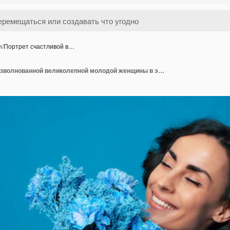
и
/
Портрет счастливой в…
Портрет счастливой взволнованной великолепной молодой женщины в элегантном синем платье позирует со свежим букетом синих цветов День матери Женские праздники Весна Права женщин