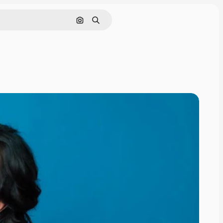
Поиск по изображению
Поиск