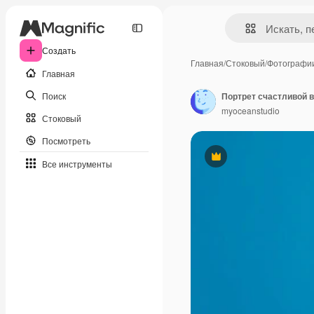
Создать
Главная
/
Стоковый
/
Фотографи
Главная
Поиск
myoceanstudio
Стоковый
Посмотреть
Премиум
Все инструменты