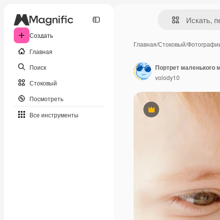
Создать
Главная
/
Стоковый
/
Фотографи
Главная
Поиск
Портрет маленького м
volody10
Стоковый
Посмотреть
Премиум
Все инструменты