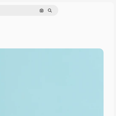
Поиск по изображению
Поиск