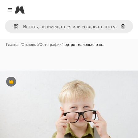
Magnific
Close menu
Поиск 
Главная
/
Стоковый
/
Фотографии
/
портрет маленького ш…
Премиум