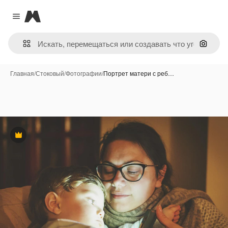
Magnific
Close menu
Поиск 
Главная
/
Стоковый
/
Фотографии
/
Портрет матери с реб…
Премиум