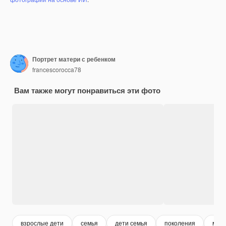
Портрет матери с ребенком
francescorocca78
Вам также могут понравиться эти фото
взрослые дети
семья
дети семья
поколения
мам